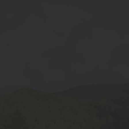
Quick Link
Home
About Us
Gallery
Blogs
Contact Us
Products
Soybean Varieties
Wheat Varieties