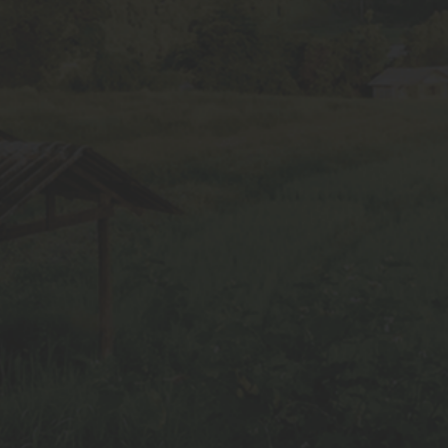
Maize Varieties
Gram Seeds
Tur Seeds
Paddy Seeds
Moong seeds
Contact Info
+91 9589585697
info@skbseeds.com
Head quaters: 76 Janki Nagar Extension, Near Talent
School, Indore-MP-452001
Facility- Pandhana - Khandwa Main Rd, opposite