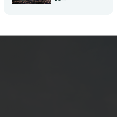
At SKB Seeds Pvt. Ltd., we are committed
to revolutionizing agriculture by providing
high-quality, high-yielding seeds to farmers.